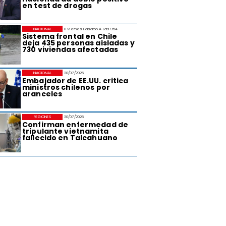
en test de drogas
NACIONAL
El Viernes Pasado A Las 9:54
Sistema frontal en Chile
deja 435 personas aisladas y
730 viviendas afectadas
NACIONAL
30/07/2026
Embajador de EE.UU. critica
ministros chilenos por
aranceles
REGIONES
30/07/2026
Confirman enfermedad de
tripulante vietnamita
fallecido en Talcahuano