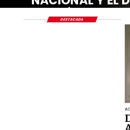
NACIONAL Y EL 
ECONÓMICO Y S
DESTACADA
AC