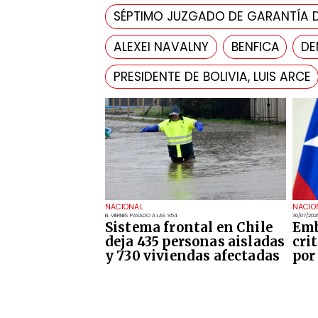
SÉPTIMO JUZGADO DE GARANTÍA 
ALEXEI NAVALNY
BENFICA
DE
PRESIDENTE DE BOLIVIA, LUIS ARCE
NACIONAL
NACIO
EL VIERNES PASADO A LAS 9:54
30/07/202
Sistema frontal en Chile
Emb
deja 435 personas aisladas
cri
y 730 viviendas afectadas
por