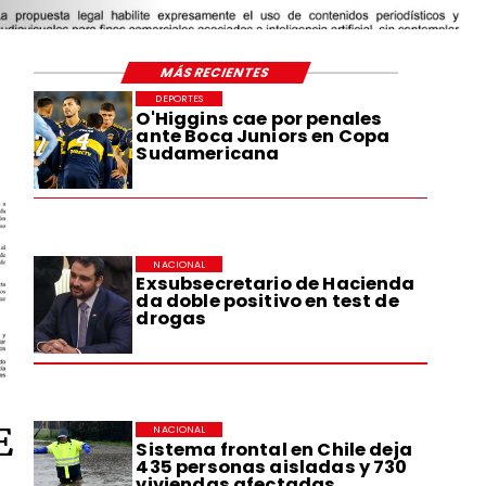
MÁS RECIENTES
DEPORTES
O'Higgins cae por penales
ante Boca Juniors en Copa
Sudamericana
NACIONAL
Exsubsecretario de Hacienda
da doble positivo en test de
drogas
E
NACIONAL
Sistema frontal en Chile deja
435 personas aisladas y 730
viviendas afectadas