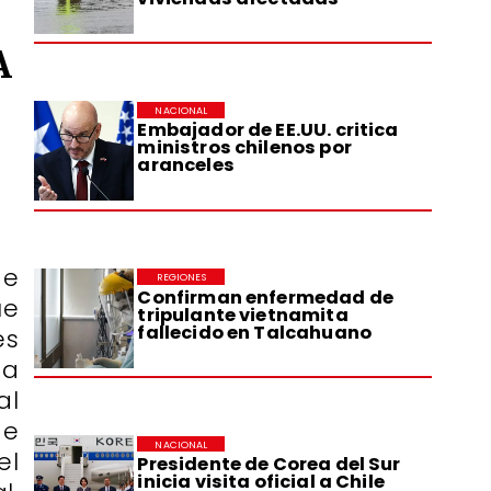
A
NACIONAL
Embajador de EE.UU. critica
ministros chilenos por
aranceles
de
REGIONES
Confirman enfermedad de
ue
tripulante vietnamita
fallecido en Talcahuano
es
ta
al
de
NACIONAL
el
Presidente de Corea del Sur
inicia visita oficial a Chile