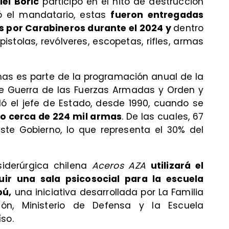
iel Boric
participó en el hito de destrucción
ó el mandatario, estas
fueron entregadas
 por Carabineros durante el 2024 y
dentro
tolas, revólveres, escopetas, rifles, armas
mas es parte de la programación anual de la
de Guerra de las Fuerzas Armadas y Orden y
ló el jefe de Estado, desde 1990, cuando se
do cerca de 224 mil armas
. De las cuales, 67
ste Gobierno, lo que representa el 30% del
iderúrgica chilena
Aceros AZA
utilizará el
ir una sala psicosocial para la escuela
pú,
una iniciativa desarrollada por La Familia
ión, Ministerio de Defensa y la Escuela
so.