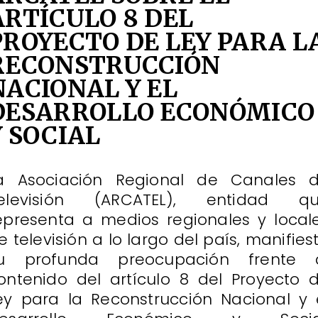
ARTÍCULO 8 DEL
PROYECTO DE LEY PARA L
RECONSTRUCCIÓN
NACIONAL Y EL
DESARROLLO ECONÓMICO
Y SOCIAL
a Asociación Regional de Canales 
elevisión (ARCATEL), entidad q
epresenta a medios regionales y local
e televisión a lo largo del país, manifies
u profunda preocupación frente 
ontenido del artículo 8 del Proyecto 
ey para la Reconstrucción Nacional y 