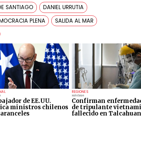
DE SANTIAGO
DANIEL URRUTIA
MOCRACIA PLENA
SALIDA AL MAR
NAL
REGIONES
6
30/07/2026
ajador de EE.UU.
Confirman enfermeda
tica ministros chilenos
de tripulante vietnam
 aranceles
fallecido en Talcahua