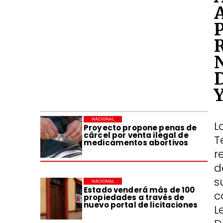
NACIONAL
L
Proyecto propone penas de
cárcel por venta ilegal de
T
medicamentos abortivos
r
d
s
NACIONAL
Estado venderá más de 100
c
propiedades a través de
nuevo portal de licitaciones
L