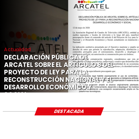
Actualidad
DECLARACIÓN PÚBLICA DE
ARCATEL SOBRE EL ARTÍCULO 8 DEL
PROYECTO DE LEY PARA LA
RECONSTRUCCIÓN NACIONAL Y EL
DESARROLLO ECONÓMICO Y
SOCIAL
DESTACADA