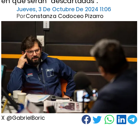
en que serán "descartadas".
Jueves, 3 De Octubre De 2024 11:06
Por
Constanza Codoceo Pizarro
X @GabrielBoric