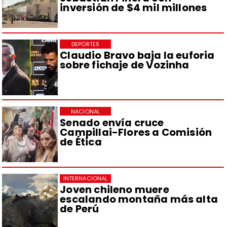
inversión de $4 mil millones
DEPORTES
Claudio Bravo baja la euforia
sobre fichaje de Vozinha
NACIONAL
Senado envía cruce
Campillai-Flores a Comisión
de Ética
INTERNACIONAL
Joven chileno muere
escalando montaña más alta
de Perú