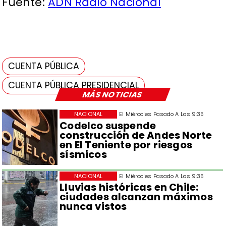
Fuente:
ADN Radio Nacional
CUENTA PÚBLICA
CUENTA PÚBLICA PRESIDENCIAL
MÁS NOTICIAS
NACIONAL
El Miércoles Pasado A Las 9:35
Codelco suspende
construcción de Andes Norte
en El Teniente por riesgos
sísmicos
NACIONAL
El Miércoles Pasado A Las 9:35
Lluvias históricas en Chile:
ciudades alcanzan máximos
nunca vistos