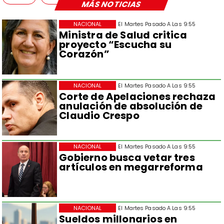
MÁS NOTICIAS
NACIONAL
El Martes Pasado A Las 9:55
Ministra de Salud critica
proyecto “Escucha su
Corazón”
NACIONAL
El Martes Pasado A Las 9:55
Corte de Apelaciones rechaza
anulación de absolución de
Claudio Crespo
NACIONAL
El Martes Pasado A Las 9:55
Gobierno busca vetar tres
artículos en megarreforma
NACIONAL
El Martes Pasado A Las 9:55
Sueldos millonarios en