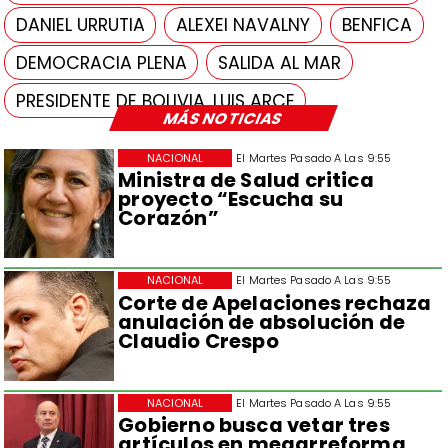
DANIEL URRUTIA
ALEXEI NAVALNY
BENFICA
DEMOCRACIA PLENA
SALIDA AL MAR
PRESIDENTE DE BOLIVIA, LUIS ARCE
MÁS NOTICIAS
NACIONAL
El Martes Pasado A Las 9:55
Ministra de Salud critica
proyecto “Escucha su
Corazón”
NACIONAL
El Martes Pasado A Las 9:55
Corte de Apelaciones rechaza
anulación de absolución de
Claudio Crespo
NACIONAL
El Martes Pasado A Las 9:55
Gobierno busca vetar tres
artículos en megarreforma