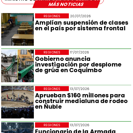
MÁS NOTICIAS
REGIONES
20/07/2026
Amplían suspensión de clases
en el país por sistema frontal
REGIONES
17/07/2026
Gobierno anuncia
investigación por desplome
de grúa en Coquimbo
REGIONES
13/07/2026
Aprueban $160 millones para
construir medialuna de rodeo
en Ñuble
REGIONES
13/07/2026
Funcionario de la Armada