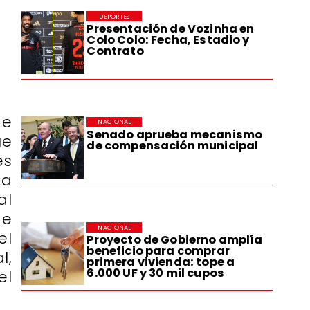
DEPORTES
Presentación de Vozinha en
Colo Colo: Fecha, Estadio y
Contrato
de
NACIONAL
Senado aprueba mecanismo
ue
de compensación municipal
es
ta
al
de
NACIONAL
el
Proyecto de Gobierno amplía
beneficio para comprar
l,
primera vivienda: tope a
6.000 UF y 30 mil cupos
el