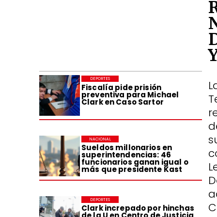
DEPORTES
L
Fiscalía pide prisión
preventiva para Michael
T
Clark en Caso Sartor
r
d
s
NACIONAL
Sueldos millonarios en
c
superintendencias: 46
funcionarios ganan igual o
L
más que presidente Kast
D
a
DEPORTES
C
Clark increpado por hinchas
de la U en Centro de Justicia