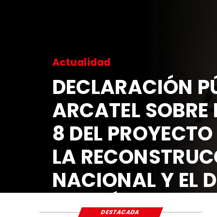
BLICA DE
L ARTÍCULO
DE LEY PARA
CIÓN
ESARROLLO
CIAL
DESTACADA