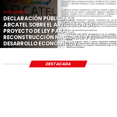
Actualidad
DECLARACIÓN PÚBLICA DE
ARCATEL SOBRE EL ARTÍCULO 8 DEL
PROYECTO DE LEY PARA LA
RECONSTRUCCIÓN NACIONAL Y EL
DESARROLLO ECONÓMICO Y
SOCIAL
DESTACADA