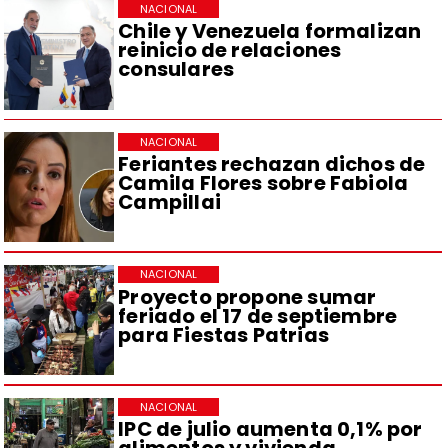
NACIONAL
Chile y Venezuela formalizan
reinicio de relaciones
consulares
NACIONAL
Feriantes rechazan dichos de
Camila Flores sobre Fabiola
Campillai
NACIONAL
Proyecto propone sumar
feriado el 17 de septiembre
para Fiestas Patrias
NACIONAL
IPC de julio aumenta 0,1% por