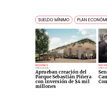
SUELDO MÍNIMO
PLAN ECONÓM
REGIONES
NACIO
AYER A LAS 9:49
AYER A LA
Aprueban creación del
Sen
Parque Sebastián Piñera
Cam
con inversión de $4 mil
Com
millones