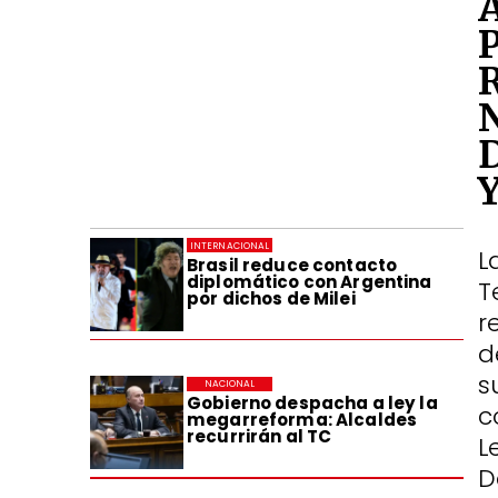
INTERNACIONAL
L
Brasil reduce contacto
diplomático con Argentina
T
por dichos de Milei
r
d
s
NACIONAL
Gobierno despacha a ley la
c
megarreforma: Alcaldes
recurrirán al TC
L
D