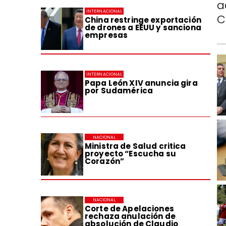
a
INTERNACIONAL
C
China restringe exportación
de drones a EEUU y sanciona
empresas
INTERNACIONAL
Papa León XIV anuncia gira
por Sudamérica
NACIONAL
Ministra de Salud critica
proyecto “Escucha su
Corazón”
NACIONAL
Corte de Apelaciones
rechaza anulación de
absolución de Claudio