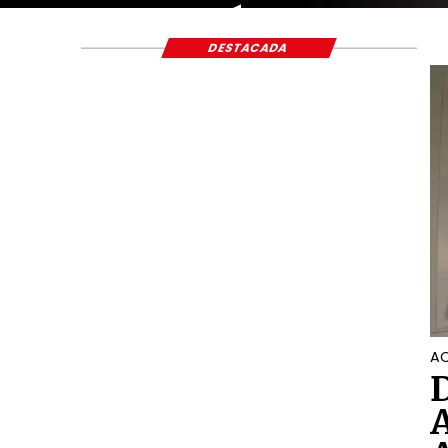
ECONÓMICO Y S
DESTACADA
AC