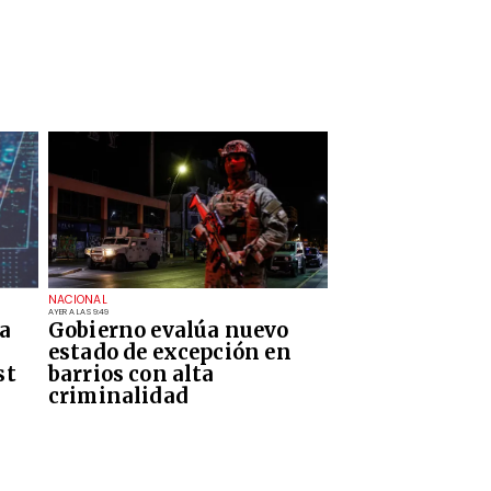
NACIONAL
AYER A LAS 9:49
a
Gobierno evalúa nuevo
estado de excepción en
st
barrios con alta
criminalidad