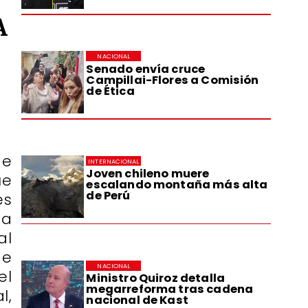
A
NACIONAL
Senado envía cruce
Campillai-Flores a Comisión
de Ética
de
INTERNACIONAL
Joven chileno muere
ue
escalando montaña más alta
de Perú
es
ta
al
de
NACIONAL
el
Ministro Quiroz detalla
megarreforma tras cadena
l,
nacional de Kast