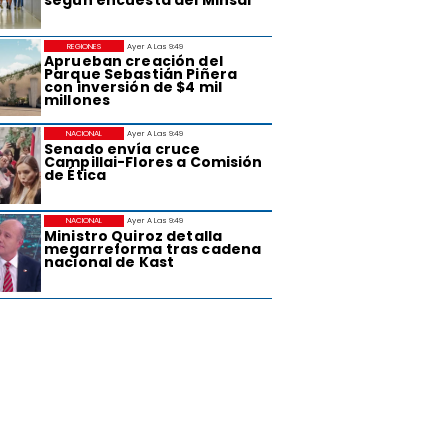
REGIONES
Ayer A Las 9:49
Aprueban creación del
Parque Sebastián Piñera
con inversión de $4 mil
millones
NACIONAL
Ayer A Las 9:49
Senado envía cruce
Campillai-Flores a Comisión
de Ética
NACIONAL
Ayer A Las 9:49
Ministro Quiroz detalla
megarreforma tras cadena
nacional de Kast