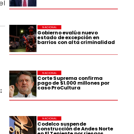
el
NACIONAL
Gobierno evalúa nuevo
estado de excepción en
barrios con alta criminalidad
NACIONAL
Corte Suprema confirma
pago de $1.000 millones por
caso ProCultura
:
NACIONAL
Codelco suspende
construcción de Andes Norte
en El Teniente por riesgos