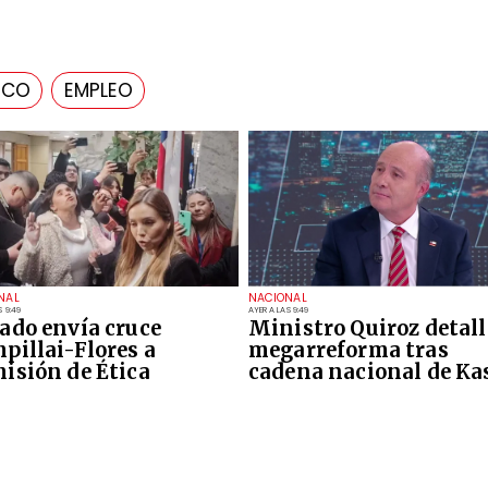
ICO
EMPLEO
NAL
NACIONAL
S 9:49
AYER A LAS 9:49
ado envía cruce
Ministro Quiroz detall
pillai-Flores a
megarreforma tras
isión de Ética
cadena nacional de Ka