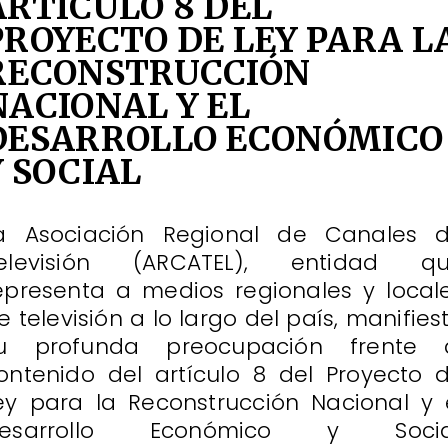
ARTÍCULO 8 DEL
PROYECTO DE LEY PARA L
RECONSTRUCCIÓN
NACIONAL Y EL
DESARROLLO ECONÓMICO
Y SOCIAL
a Asociación Regional de Canales 
elevisión (ARCATEL), entidad q
epresenta a medios regionales y local
e televisión a lo largo del país, manifies
u profunda preocupación frente 
ontenido del artículo 8 del Proyecto 
ey para la Reconstrucción Nacional y 
esarrollo Económico y Socia