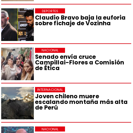
DEPORTES
Claudio Bravo baja la euforia
sobre fichaje de Vozinha
NACIONAL
Senado envía cruce
Campillai-Flores a Comisión
de Ética
INTERNACIONAL
Joven chileno muere
escalando montaña más alta
de Perú
NACIONAL