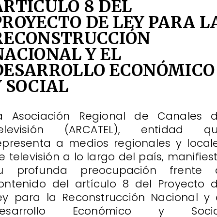
ARTÍCULO 8 DEL
PROYECTO DE LEY PARA L
RECONSTRUCCIÓN
NACIONAL Y EL
DESARROLLO ECONÓMICO
Y SOCIAL
a Asociación Regional de Canales 
elevisión (ARCATEL), entidad q
epresenta a medios regionales y local
e televisión a lo largo del país, manifies
u profunda preocupación frente 
ontenido del artículo 8 del Proyecto 
ey para la Reconstrucción Nacional y 
esarrollo Económico y Socia