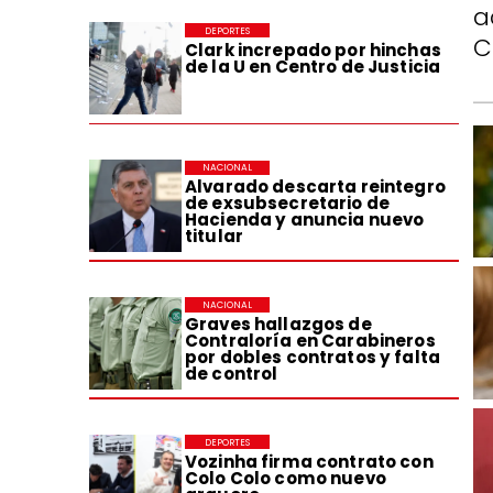
a
DEPORTES
C
Clark increpado por hinchas
de la U en Centro de Justicia
NACIONAL
Alvarado descarta reintegro
de exsubsecretario de
Hacienda y anuncia nuevo
titular
NACIONAL
Graves hallazgos de
Contraloría en Carabineros
por dobles contratos y falta
de control
DEPORTES
Vozinha firma contrato con
Colo Colo como nuevo