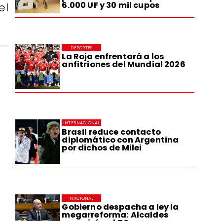
6.000 UF y 30 mil cupos
el
DEPORTES
La Roja enfrentará a los
anfitriones del Mundial 2026
INTERNACIONAL
Brasil reduce contacto
diplomático con Argentina
por dichos de Milei
NACIONAL
Gobierno despacha a ley la
megarreforma: Alcaldes