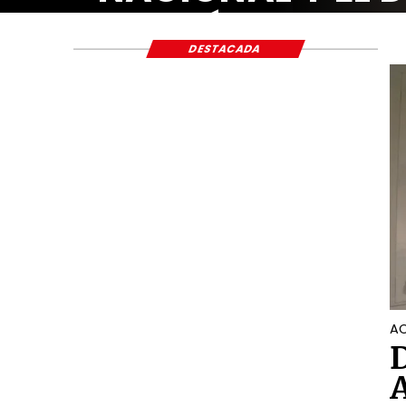
ECONÓMICO Y S
DESTACADA
AC