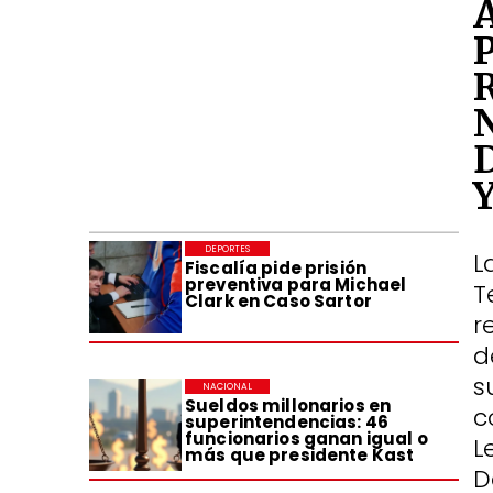
DEPORTES
L
Fiscalía pide prisión
preventiva para Michael
T
Clark en Caso Sartor
r
d
s
NACIONAL
Sueldos millonarios en
c
superintendencias: 46
funcionarios ganan igual o
L
más que presidente Kast
D