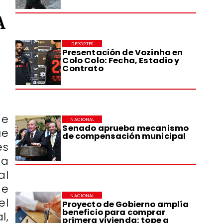
A
DEPORTES
Presentación de Vozinha en
Colo Colo: Fecha, Estadio y
Contrato
de
NACIONAL
Senado aprueba mecanismo
ue
de compensación municipal
es
ta
al
de
NACIONAL
el
Proyecto de Gobierno amplía
beneficio para comprar
l,
primera vivienda: tope a