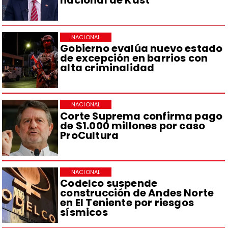
nacional de Kast
NACIONAL
Gobierno evalúa nuevo estado
de excepción en barrios con
alta criminalidad
NACIONAL
Corte Suprema confirma pago
de $1.000 millones por caso
ProCultura
NACIONAL
Codelco suspende
construcción de Andes Norte
en El Teniente por riesgos
sísmicos