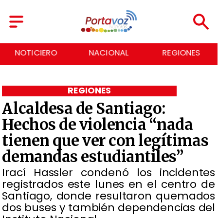
CIERO
NACIONAL
REGIONES
ECO
REGIONES
Alcaldesa de Santiago:
Hechos de violencia “nada
tienen que ver con legítimas
demandas estudiantiles”
Irací Hassler condenó los incidentes
registrados este lunes en el centro de
Santiago, donde resultaron quemados
dos buses y también dependencias del