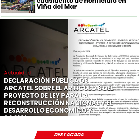
cuasidelito de homicidio en
Viña del Mar
Actualidad
DECLARACIÓN PÚBLICA DE
ARCATEL SOBRE EL ARTÍCULO 8 DEL
PROYECTO DE LEY PARA LA
RECONSTRUCCIÓN NACIONAL Y EL
DESARROLLO ECONÓMICO Y
SOCIAL
DESTACADA