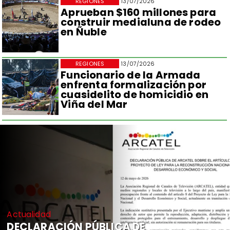
REGIONES
13/07/2026
Aprueban $160 millones para
construir medialuna de rodeo
en Ñuble
REGIONES
13/07/2026
Funcionario de la Armada
enfrenta formalización por
cuasidelito de homicidio en
Viña del Mar
Actualidad
DECLARACIÓN PÚBLICA DE