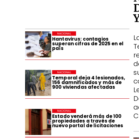
NACIONAL
L
Hantavirus: contagios
superan cifras de 2025 en el
T
país
r
d
s
NACIONAL
Temporal deja 4 lesionados,
c
156 damnificados y más de
900 viviendas afectadas
L
D
a
NACIONAL
C
Estado venderá más de 100
propiedades a través de
nuevo portal de licitaciones