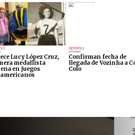
TES
DEPORTES
6
27/07/2026
lece Lucy López Cruz,
Confirman fecha de
mera medallista
llegada de Vozinha a C
lena en Juegos
Colo
americanos