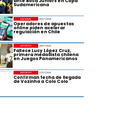
ante Boca Juniors en Copa
Sudamericana
NACIONAL
29/07/2026
Operadores de apuestas
online piden acelerar
regulación en Chile
DEPORTES
28/07/2026
Fallece Lucy López Cruz,
primera medallista chilena
en Juegos Panamericanos
DEPORTES
27/07/2026
Confirman fecha de llegada
de Vozinha a Colo Colo