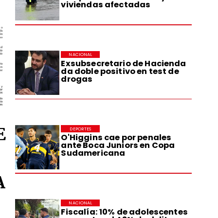
viviendas afectadas
NACIONAL
Exsubsecretario de Hacienda
da doble positivo en test de
drogas
E
DEPORTES
O'Higgins cae por penales
ante Boca Juniors en Copa
Sudamericana
A
NACIONAL
Fiscalía: 10% de adolescentes