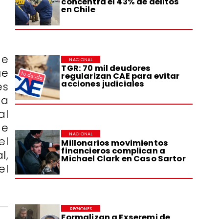
concentra el 43% de delitos
en Chile
de
NACIONAL
TGR: 70 mil deudores
ue
regularizan CAE para evitar
acciones judiciales
es
ta
al
de
NACIONAL
el
Millonarios movimientos
financieros complican a
l,
Michael Clark en Caso Sartor
el
REGIONES
Formalizan a Exseremi de