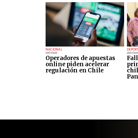
NACIONAL
DEPOR
29/07/2026
28/07/202
Operadores de apuestas
Fal
online piden acelerar
pri
regulación en Chile
chi
Pan