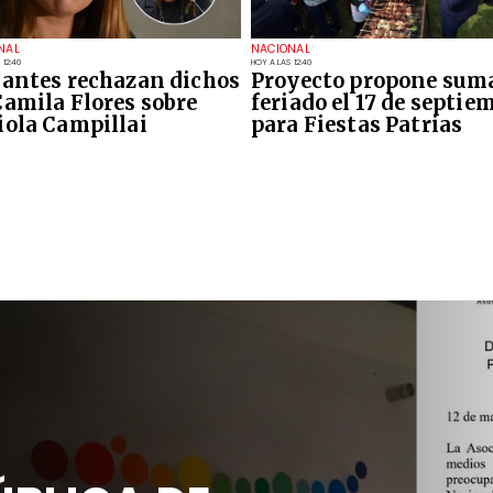
NAL
NACIONAL
 12:40
HOY A LAS 12:40
iantes rechazan dichos
Proyecto propone sum
Camila Flores sobre
feriado el 17 de septie
iola Campillai
para Fiestas Patrias