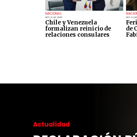
NACIONAL
NACIO
HOY A LAS 12:40
HOY A LAS
Chile y Venezuela
Fer
formalizan reinicio de
de 
relaciones consulares
Fab
Actualidad