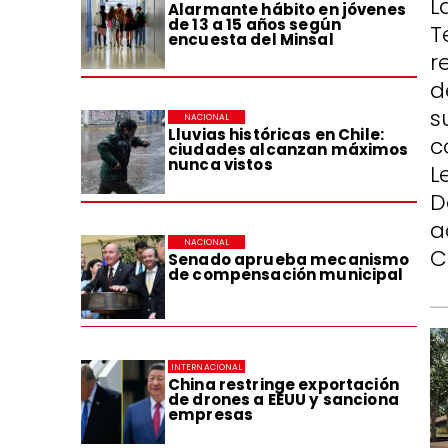
L
Alarmante hábito en jóvenes
de 13 a 15 años según
T
encuesta del Minsal
r
d
s
NACIONAL
Lluvias históricas en Chile:
c
ciudades alcanzan máximos
nunca vistos
L
D
a
NACIONAL
C
Senado aprueba mecanismo
de compensación municipal
INTERNACIONAL
China restringe exportación
de drones a EEUU y sanciona
empresas