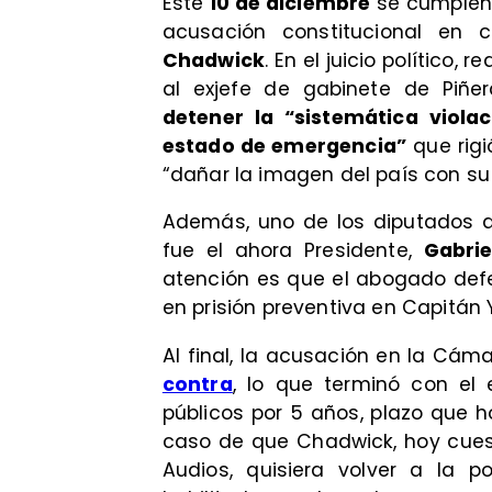
Este
10 de diciembre
se cumple
acusación constitucional en c
Chadwick
. En el juicio político, 
al exjefe de gabinete de Piñ
detener la “sistemática viol
estado de emergencia”
que rigi
“dañar la imagen del país con su
Además, uno de los diputados q
fue el ahora Presidente,
Gabrie
atención es que el abogado de
en prisión preventiva en Capitán
Al final, la acusación en la Cám
contra
, lo que terminó con el 
públicos por 5 años, plazo que 
caso de que Chadwick, hoy cue
Audios, quisiera volver a la po