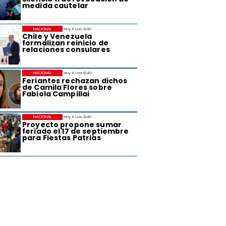
medida cautelar
NACIONAL
Hoy A Las 12:40
Chile y Venezuela
formalizan reinicio de
relaciones consulares
NACIONAL
Hoy A Las 12:40
Feriantes rechazan dichos
de Camila Flores sobre
Fabiola Campillai
NACIONAL
Hoy A Las 12:40
Proyecto propone sumar
feriado el 17 de septiembre
para Fiestas Patrias