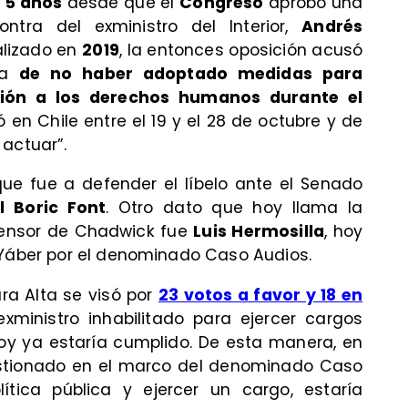
n
5 años
desde que el
Congreso
aprobó una
ontra del exministro del Interior,
Andrés
realizado en
2019
, la entonces oposición acusó
era
de no haber adoptado medidas para
ación a los derechos humanos durante el
ó en Chile entre el 19 y el 28 de octubre y de
 actuar”.
ue fue a defender el líbelo ante el Senado
l Boric Font
. Otro dato que hoy llama la
fensor de Chadwick fue
Luis Hermosilla
, hoy
 Yáber por el denominado Caso Audios.
ara Alta se visó por
23 votos a favor y 18 en
exministro inhabilitado para ejercer cargos
hoy ya estaría cumplido. De esta manera, en
stionado en el marco del denominado Caso
lítica pública y ejercer un cargo, estaría