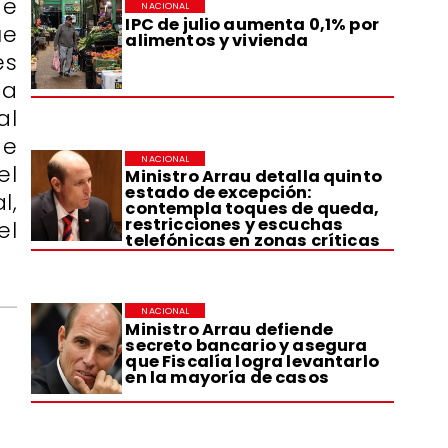
de
NACIONAL
IPC de julio aumenta 0,1% por
ue
alimentos y vivienda
es
ta
al
de
NACIONAL
el
Ministro Arrau detalla quinto
estado de excepción:
l,
contempla toques de queda,
restricciones y escuchas
el
telefónicas en zonas críticas
NACIONAL
Ministro Arrau defiende
secreto bancario y asegura
que Fiscalía logra levantarlo
en la mayoría de casos