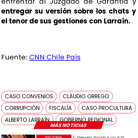
enfrentar al Juzgado de Garantía y
entregar su versión sobre los chats y
el tenor de sus gestiones con Larraín.
Fuente:
CNN Chile País
CASO CONVENIOS
CLAUDIO ORREGO
CORRUPCIÓN
FISCALÍA
CASO PROCULTURA
ALBERTO LARRAÍN
GOBIERNO REGIONAL
MÁS NOTICIAS
NACIONAL
El Miércoles Pasado A Las 9:35