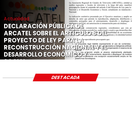
Actualidad
DECLARACIÓN PÚBLICA DE
ARCATEL SOBRE EL ARTÍCULO 8 DEL
PROYECTO DE LEY PARA LA
RECONSTRUCCIÓN NACIONAL Y EL
DESARROLLO ECONÓMICO Y
SOCIAL
DESTACADA