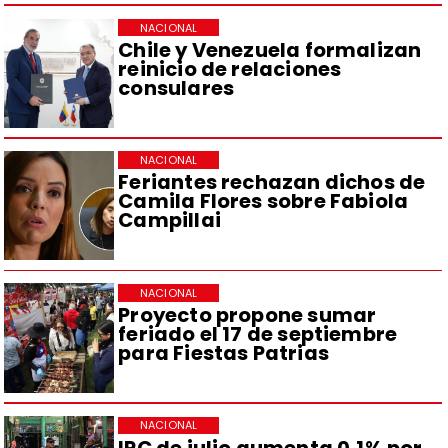
NACIONAL
Chile y Venezuela formalizan
reinicio de relaciones
consulares
NACIONAL
Feriantes rechazan dichos de
Camila Flores sobre Fabiola
Campillai
NACIONAL
Proyecto propone sumar
feriado el 17 de septiembre
para Fiestas Patrias
NACIONAL
IPC de julio aumenta 0,1% por