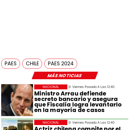
PAES
CHILE
PAES 2024
MÁS NOTICIAS
NACIONAL
El Viernes Pasado A Las 12:40
Ministro Arrau defiende
secreto bancario y asegura
que Fiscalía logra levantarlo
en la mayoría de casos
NACIONAL
El Viernes Pasado A Las 12:40
Actriz chilena compite por el