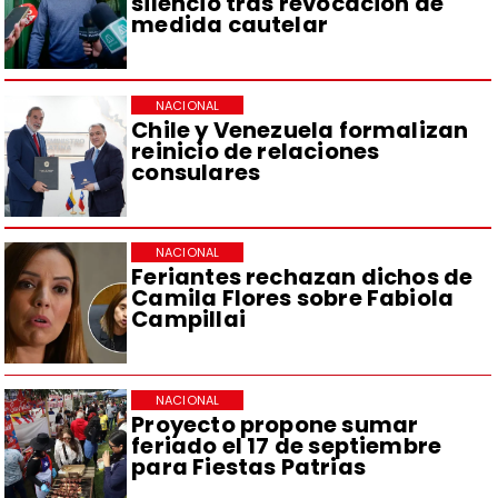
silencio tras revocación de
medida cautelar
NACIONAL
Chile y Venezuela formalizan
reinicio de relaciones
consulares
NACIONAL
Feriantes rechazan dichos de
Camila Flores sobre Fabiola
Campillai
NACIONAL
Proyecto propone sumar
feriado el 17 de septiembre
para Fiestas Patrias