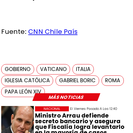
Fuente:
CNN Chile País
GOBIERNO
VATICANO
ITALIA
IGLESIA CATÓLICA
GABRIEL BORIC
ROMA
PAPA LEÓN XIV
MÁS NOTICIAS
NACIONAL
El Viernes Pasado A Las 12:40
Ministro Arrau defiende
secreto bancario y asegura
que Fiscalía logra levantarlo
en la mayoría de casos