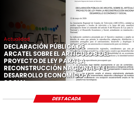
Actualidad
DECLARACIÓN PÚBLICA DE
ARCATEL SOBRE EL ARTÍCULO 8 DEL
PROYECTO DE LEY PARA LA
RECONSTRUCCIÓN NACIONAL Y EL
DESARROLLO ECONÓMICO Y
SOCIAL
DESTACADA