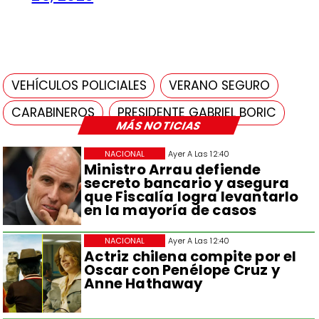
VEHÍCULOS POLICIALES
VERANO SEGURO
CARABINEROS
PRESIDENTE GABRIEL BORIC
MÁS NOTICIAS
NACIONAL
Ayer A Las 12:40
Ministro Arrau defiende
secreto bancario y asegura
que Fiscalía logra levantarlo
en la mayoría de casos
NACIONAL
Ayer A Las 12:40
Actriz chilena compite por el
Oscar con Penélope Cruz y
Anne Hathaway