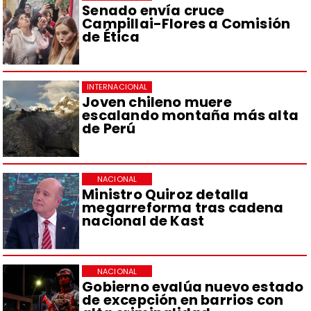
Senado envía cruce
Campillai-Flores a Comisión
de Ética
INTERNACIONAL
Joven chileno muere
escalando montaña más alta
de Perú
NACIONAL
Ministro Quiroz detalla
megarreforma tras cadena
nacional de Kast
NACIONAL
Gobierno evalúa nuevo estado
de excepción en barrios con