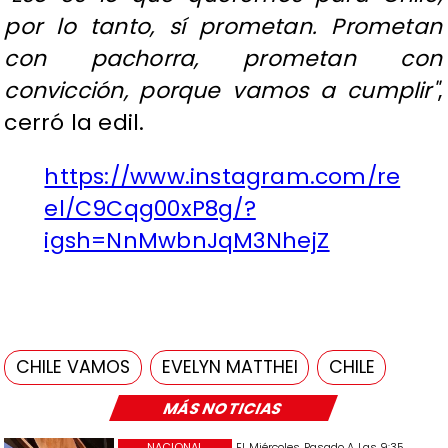
por lo tanto, sí prometan. Prometan
con pachorra, prometan con
convicción, porque vamos a cumplir"
,
cerró la edil.
https://www.instagram.com/re
el/C9Cqg00xP8g/?
igsh=NnMwbnJqM3NhejZ
CHILE VAMOS
EVELYN MATTHEI
CHILE
MÁS NOTICIAS
NACIONAL
El Miércoles Pasado A Las 9:35