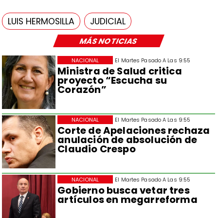
LUIS HERMOSILLA
JUDICIAL
MÁS NOTICIAS
NACIONAL
El Martes Pasado A Las 9:55
Ministra de Salud critica
proyecto “Escucha su
Corazón”
NACIONAL
El Martes Pasado A Las 9:55
Corte de Apelaciones rechaza
anulación de absolución de
Claudio Crespo
NACIONAL
El Martes Pasado A Las 9:55
Gobierno busca vetar tres
artículos en megarreforma