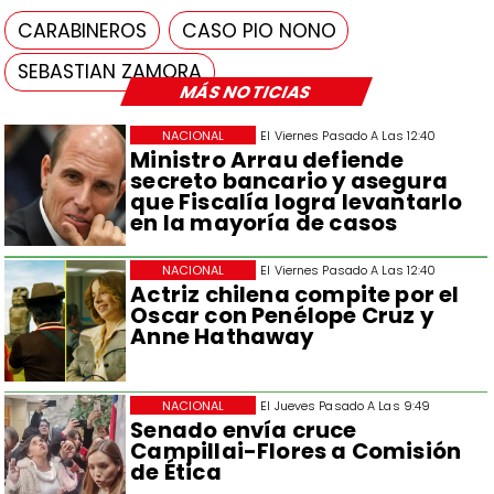
CARABINEROS
CASO PIO NONO
SEBASTIAN ZAMORA
MÁS NOTICIAS
NACIONAL
El Viernes Pasado A Las 12:40
Ministro Arrau defiende
secreto bancario y asegura
que Fiscalía logra levantarlo
en la mayoría de casos
NACIONAL
El Viernes Pasado A Las 12:40
Actriz chilena compite por el
Oscar con Penélope Cruz y
Anne Hathaway
NACIONAL
El Jueves Pasado A Las 9:49
Senado envía cruce
Campillai-Flores a Comisión
de Ética