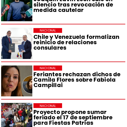
silencio tras revocación de
medida cautelar
NACIONAL
Chile y Venezuela formalizan
reinicio de relaciones
consulares
NACIONAL
Feriantes rechazan dichos de
Camila Flores sobre Fabiola
Campillai
NACIONAL
Proyecto propone sumar
feriado el 17 de septiembre
para Fiestas Patrias