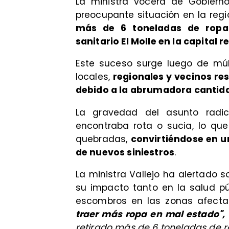
La ministra vocera de Gobiern
preocupante situación en la reg
más de 6 toneladas de ropa 
sanitario El Molle en la capital r
​Este suceso surge luego de mú
locales,
regionales y vecinos re
debido a la abrumadora cantida
La gravedad del asunto radi
encontraba rota o sucia, lo que
quebradas,
convirtiéndose en u
de nuevos siniestros
.
La ministra Vallejo ha alertado 
su impacto tanto en la salud p
escombros en las zonas afecta
traer más ropa en mal estado",
retirado más de 6 toneladas de r