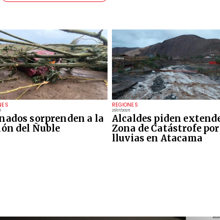
NES
REGIONES
6
21/07/2026
nados sorprenden a la
Alcaldes piden extend
ión del Ñuble
Zona de Catástrofe por
lluvias en Atacama