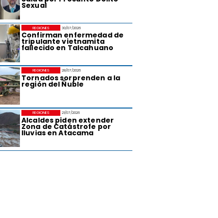
Sexual
REGIONES
30/07/2026
Confirman enfermedad de
tripulante vietnamita
fallecido en Talcahuano
REGIONES
28/07/2026
Tornados sorprenden a la
región del Ñuble
REGIONES
21/07/2026
Alcaldes piden extender
Zona de Catástrofe por
lluvias en Atacama