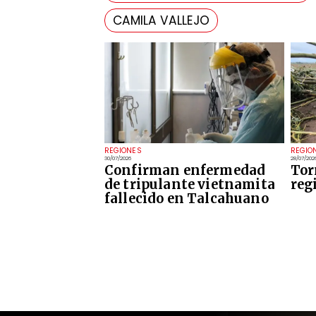
CAMILA VALLEJO
REGIONES
REGIO
30/07/2026
28/07/202
Confirman enfermedad
Tor
de tripulante vietnamita
reg
fallecido en Talcahuano