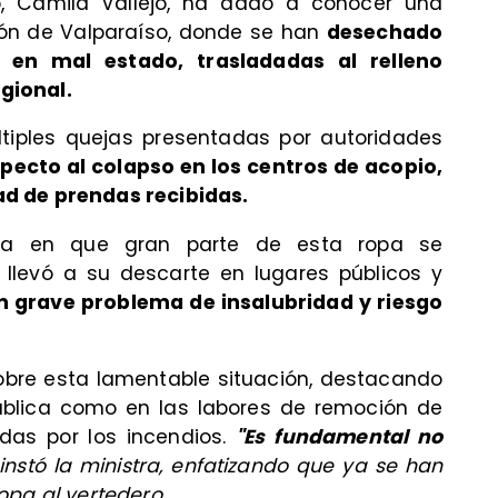
o, Camila Vallejo, ha dado a conocer una
ión de Valparaíso, donde se han
desechado
en mal estado, trasladadas al relleno
egional.
ltiples quejas presentadas por autoridades
specto al colapso en los centros de acopio,
d de prendas recibidas.
ca en que gran parte de esta ropa se
 llevó a su descarte en lugares públicos y
n grave problema de insalubridad y riesgo
sobre esta lamentable situación, destacando
ública como en las labores de remoción de
das por los incendios.
"Es fundamental no
instó la ministra, enfatizando que ya se han
opa al vertedero.