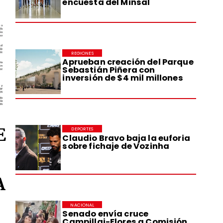
encuesta del Minsal
REGIONES
Aprueban creación del Parque
Sebastián Piñera con
inversión de $4 mil millones
E
DEPORTES
Claudio Bravo baja la euforia
sobre fichaje de Vozinha
A
NACIONAL
Senado envía cruce
Campillai-Flores a Comisión