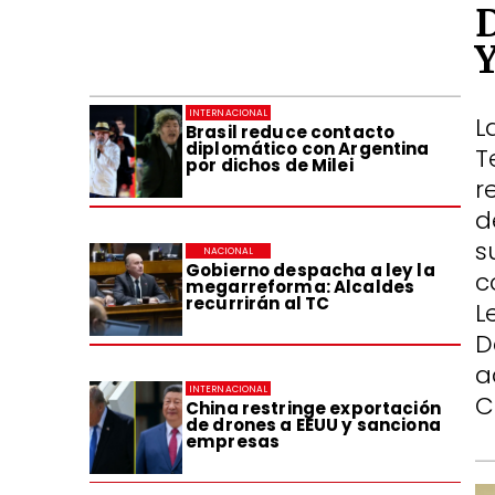
INTERNACIONAL
L
Brasil reduce contacto
diplomático con Argentina
T
por dichos de Milei
r
d
s
NACIONAL
Gobierno despacha a ley la
c
megarreforma: Alcaldes
recurrirán al TC
L
D
a
INTERNACIONAL
C
China restringe exportación
de drones a EEUU y sanciona
empresas