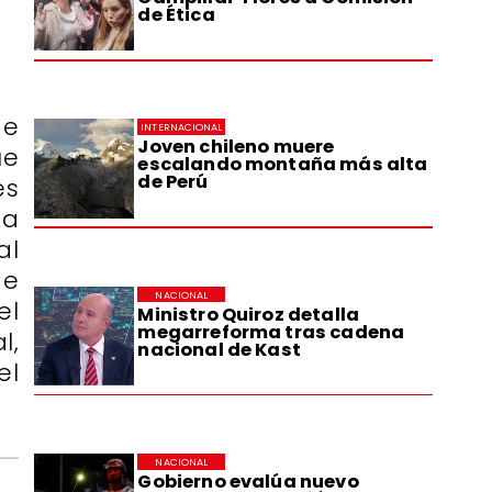
de Ética
de
INTERNACIONAL
Joven chileno muere
ue
escalando montaña más alta
de Perú
es
ta
al
de
NACIONAL
el
Ministro Quiroz detalla
megarreforma tras cadena
l,
nacional de Kast
el
NACIONAL
Gobierno evalúa nuevo