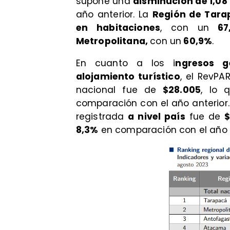
supone una
disminución de 1,08
año anterior. La
Región de Tara
en habitaciones
, con un
67
Metropolitana,
con un
60,9%
.
En cuanto a los i
ngresos g
alojamiento turístico
, el RevPA
nacional fue de
$28.005
, lo 
comparación con el año anterior. 
registrada
a nivel país
fue de
$
8,3%
en comparación con el año a