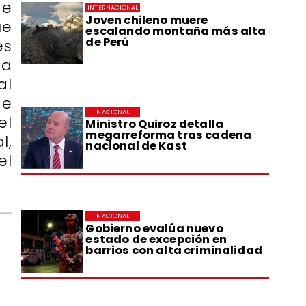
de
INTERNACIONAL
Joven chileno muere
ue
escalando montaña más alta
de Perú
es
ta
al
de
NACIONAL
el
Ministro Quiroz detalla
megarreforma tras cadena
l,
nacional de Kast
el
NACIONAL
Gobierno evalúa nuevo
estado de excepción en
barrios con alta criminalidad