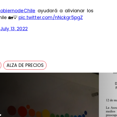
obiernodeChile
ayudará a alivianar los
hile 🏡💡
pic.twitter.com/nNckgr5pgZ
)
July 13, 2022
ALZA DE PRECIOS