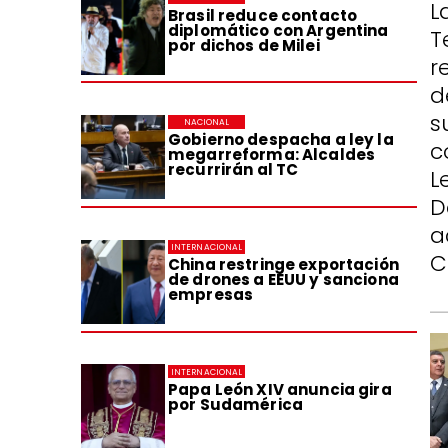
L
Brasil reduce contacto
diplomático con Argentina
T
por dichos de Milei
r
d
s
NACIONAL
Gobierno despacha a ley la
c
megarreforma: Alcaldes
recurrirán al TC
L
D
a
INTERNACIONAL
C
China restringe exportación
de drones a EEUU y sanciona
empresas
INTERNACIONAL
Papa León XIV anuncia gira
por Sudamérica