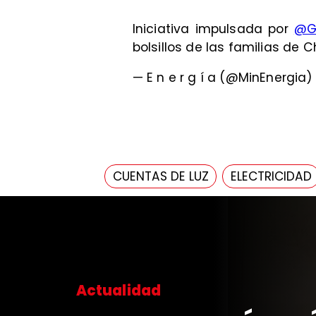
Iniciativa impulsada por
@G
bolsillos de las familias de C
— E n e r g í a (@MinEnergia
CUENTAS DE LUZ
ELECTRICIDAD
Actualidad