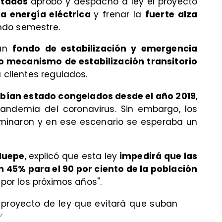
utados
aprobó y despachó a ley el proyecto
la energía eléctrica
y frenar la
fuerte alza
ndo semestre.
 un
fondo de estabilización y emergencia
 mecanismo de estabilización transitorio
a clientes regulados.
habían estado congelados desde el año 2019
,
pandemia del coronavirus. Sin embargo, los
rminaron y en ese escenario se esperaba un
 Huepe
, explicó que esta ley
impedirá que las
n 45% para el 90 por ciento de la población
 por los próximos años".
proyecto de ley que evitará que suban
✅