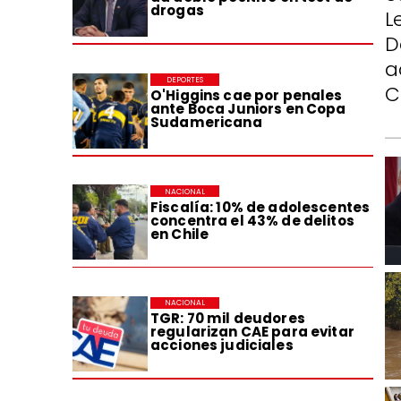
drogas
L
D
a
DEPORTES
C
O'Higgins cae por penales
ante Boca Juniors en Copa
Sudamericana
NACIONAL
Fiscalía: 10% de adolescentes
concentra el 43% de delitos
en Chile
NACIONAL
TGR: 70 mil deudores
regularizan CAE para evitar
acciones judiciales