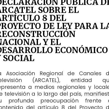
DECLARACIÓN PÚBLICA D
ARCATEL SOBRE EL
ARTÍCULO 8 DEL
PROYECTO DE LEY PARA L
RECONSTRUCCIÓN
NACIONAL Y EL
DESARROLLO ECONÓMICO
Y SOCIAL
a Asociación Regional de Canales 
elevisión (ARCATEL), entidad q
epresenta a medios regionales y local
e televisión a lo largo del país, manifies
u profunda preocupación frente 
ontenido del artículo 8 del Proyecto 