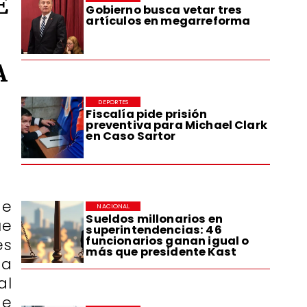
E
Gobierno busca vetar tres
artículos en megarreforma
A
DEPORTES
Fiscalía pide prisión
preventiva para Michael Clark
en Caso Sartor
de
NACIONAL
Sueldos millonarios en
ue
superintendencias: 46
funcionarios ganan igual o
es
más que presidente Kast
ta
al
de