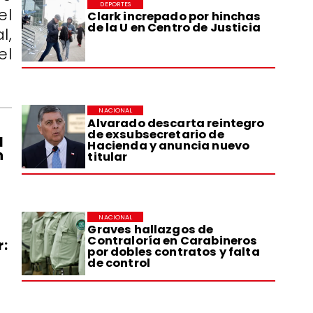
DEPORTES
el
Clark increpado por hinchas
de la U en Centro de Justicia
l,
el
NACIONAL
Alvarado descarta reintegro
de exsubsecretario de
l
Hacienda y anuncia nuevo
n
titular
NACIONAL
Graves hallazgos de
Contraloría en Carabineros
r:
por dobles contratos y falta
de control