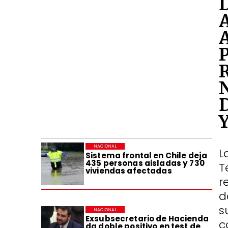
NACIONAL
L
Sistema frontal en Chile deja
435 personas aisladas y 730
T
viviendas afectadas
r
d
s
NACIONAL
Exsubsecretario de Hacienda
c
da doble positivo en test de