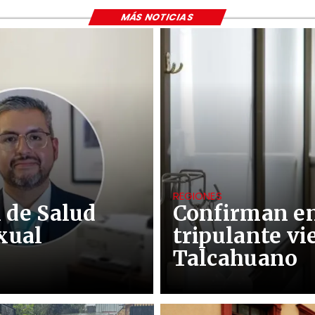
MÁS NOTICIAS
REGIONES
 de Salud
Confirman e
xual
tripulante vi
Talcahuano