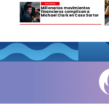
NACIONAL
Millonarios movimientos
financieros complican a
Michael Clark en Caso Sartor