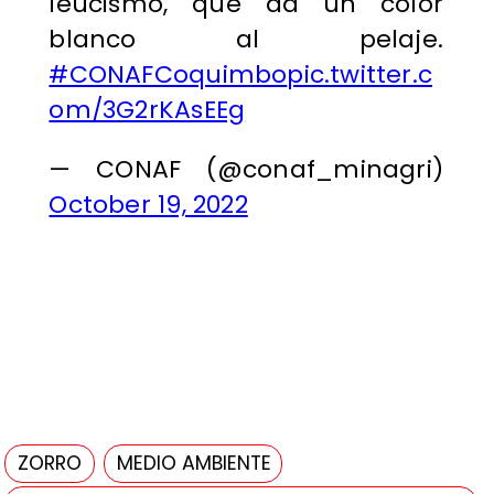
leucismo, que da un color
blanco al pelaje.
#CONAFCoquimbo
pic.twitter.c
om/3G2rKAsEEg
— CONAF (@conaf_minagri)
October 19, 2022
ZORRO
MEDIO AMBIENTE