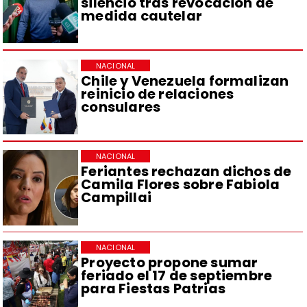
silencio tras revocación de
medida cautelar
NACIONAL
Chile y Venezuela formalizan
reinicio de relaciones
consulares
NACIONAL
Feriantes rechazan dichos de
Camila Flores sobre Fabiola
Campillai
NACIONAL
Proyecto propone sumar
feriado el 17 de septiembre
para Fiestas Patrias