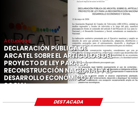
Actualidad
DECLARACIÓN PÚBLICA DE
ARCATEL SOBRE EL ARTÍCULO 8 DEL
PROYECTO DE LEY PARA LA
RECONSTRUCCIÓN NACIONAL Y EL
DESARROLLO ECONÓMICO Y
SOCIAL
DESTACADA