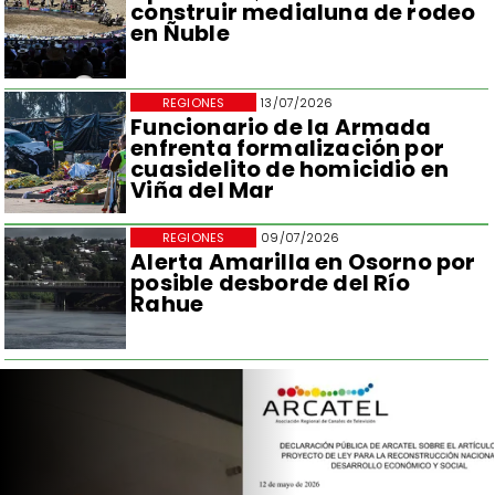
construir medialuna de rodeo
en Ñuble
REGIONES
13/07/2026
Funcionario de la Armada
enfrenta formalización por
cuasidelito de homicidio en
Viña del Mar
REGIONES
09/07/2026
Alerta Amarilla en Osorno por
posible desborde del Río
Rahue