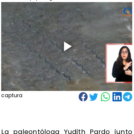
captura
La paleontóloga Yudith Pardo junto