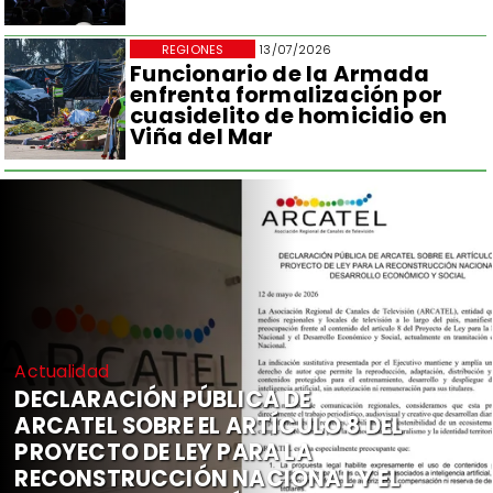
REGIONES
13/07/2026
Funcionario de la Armada
enfrenta formalización por
cuasidelito de homicidio en
Viña del Mar
Actualidad
DECLARACIÓN PÚBLICA DE
ARCATEL SOBRE EL ARTÍCULO 8 DEL
PROYECTO DE LEY PARA LA
RECONSTRUCCIÓN NACIONAL Y EL