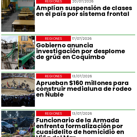
REGIONES
20/07/2026
Amplían suspensión de clases
en el país por sistema frontal
REGIONES
17/07/2026
Gobierno anuncia
investigación por desplome
de grúa en Coquimbo
REGIONES
13/07/2026
Aprueban $160 millones para
construir medialuna de rodeo
en Ñuble
REGIONES
13/07/2026
Funcionario de la Armada
enfrenta formalización por
cuasidelito de homicidio en