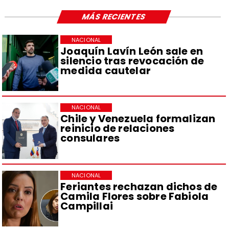
MÁS RECIENTES
NACIONAL
Joaquín Lavín León sale en
silencio tras revocación de
medida cautelar
NACIONAL
Chile y Venezuela formalizan
reinicio de relaciones
consulares
NACIONAL
Feriantes rechazan dichos de
Camila Flores sobre Fabiola
Campillai