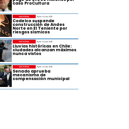
caso ProCultura
NACIONAL
Ayer A Las 9:35
Codelco suspende
construcción de Andes
Norte en El Teniente por
riesgos sísmicos
NACIONAL
Ayer A Las 9:35
Lluvias históricas en Chile:
ciudades alcanzan máximos
nunca vistos
NACIONAL
Ayer A Las 9:35
Senado aprueba
mecanismo de
compensación municipal