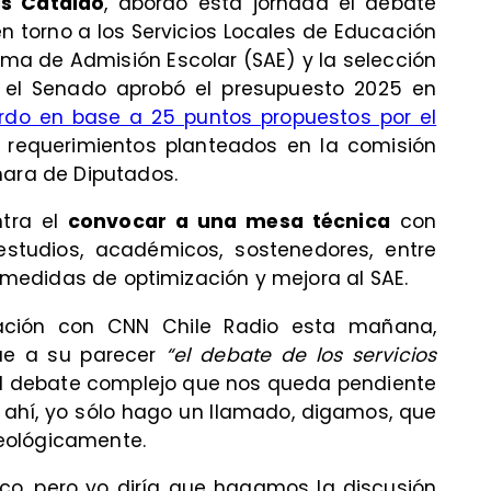
ás Cataldo
, abordó esta jornada el debate
n torno a los Servicios Locales de Educación
ema de Admisión Escolar (SAE) y la selección
e el Senado aprobó el presupuesto 2025 en
erdo en base a 25 puntos propuestos por el
requerimientos planteados en la comisión
mara de Diputados.
ntra el
convocar a una mesa técnica
con
studios, académicos, sostenedores, entre
ar medidas de optimización y mejora al SAE.
sación con CNN Chile Radio esta mañana,
que a su parecer
“el debate de los servicios
el debate complejo que nos queda pendiente
e ahí, yo sólo hago un llamado, digamos, que
ideológicamente.
co, pero yo diría que hagamos la discusión