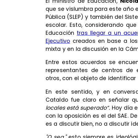
El ministro de Educación,
Nicol
que se vislumbra para este año e
Pública (SLEP) y también del Sist
escolar. Esto, considerando qu
Educación
tras llegar a un acu
Ejecutivo
creados en base a los 
mixta y en la discusión en la Cá
Entre estos acuerdos se encue
representantes de centros de e
otros, con el objeto de identific
En este sentido, y en conver
Cataldo fue claro en señalar 
locales está superado”.
Hoy día 
con la oposición es el del SAE. D
es a discutir bien, no a discutir 
"O sea,"
esto siempre es ideológi