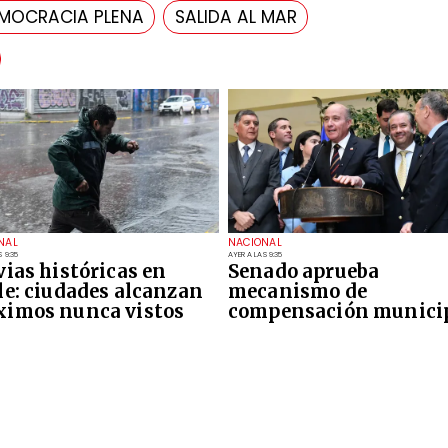
MOCRACIA PLENA
SALIDA AL MAR
NAL
NACIONAL
 9:35
AYER A LAS 9:35
vias históricas en
Senado aprueba
le: ciudades alcanzan
mecanismo de
imos nunca vistos
compensación munici