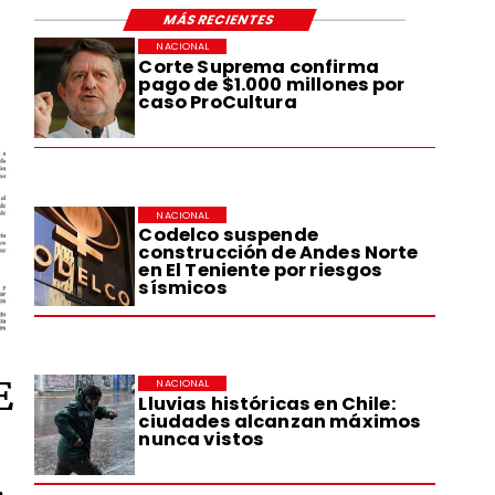
MÁS RECIENTES
NACIONAL
Corte Suprema confirma
pago de $1.000 millones por
caso ProCultura
NACIONAL
Codelco suspende
construcción de Andes Norte
en El Teniente por riesgos
sísmicos
E
NACIONAL
Lluvias históricas en Chile:
ciudades alcanzan máximos
nunca vistos