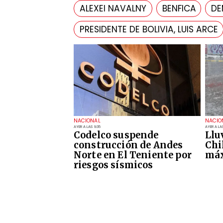
ALEXEI NAVALNY
BENFICA
DE
PRESIDENTE DE BOLIVIA, LUIS ARCE
NACIONAL
NACIO
AYER A LAS 9:35
AYER A LAS
Codelco suspende
Llu
construcción de Andes
Chi
Norte en El Teniente por
máx
riesgos sísmicos