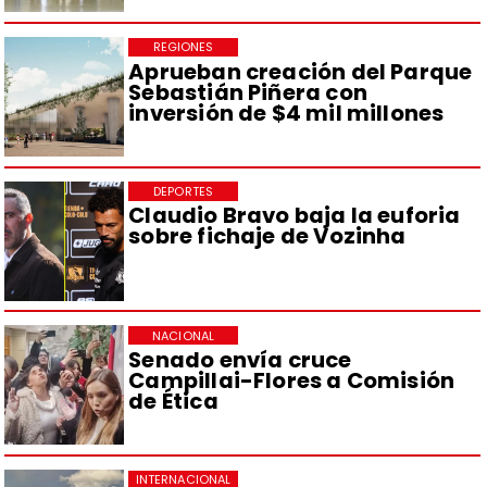
REGIONES
Aprueban creación del Parque
Sebastián Piñera con
inversión de $4 mil millones
DEPORTES
Claudio Bravo baja la euforia
sobre fichaje de Vozinha
NACIONAL
Senado envía cruce
Campillai-Flores a Comisión
de Ética
INTERNACIONAL