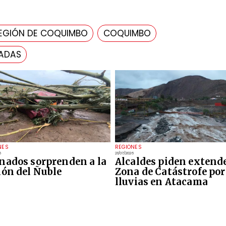
EGIÓN DE COQUIMBO
COQUIMBO
CADAS
NES
REGIONES
6
21/07/2026
nados sorprenden a la
Alcaldes piden extend
ión del Ñuble
Zona de Catástrofe por
lluvias en Atacama