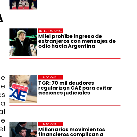
A
INTERNACIONAL
Milei prohíbe ingreso de
extranjeros con mensajes de
odio hacia Argentina
de
NACIONAL
TGR: 70 mil deudores
ue
regularizan CAE para evitar
acciones judiciales
es
ta
al
de
NACIONAL
el
Millonarios movimientos
financieros complican a