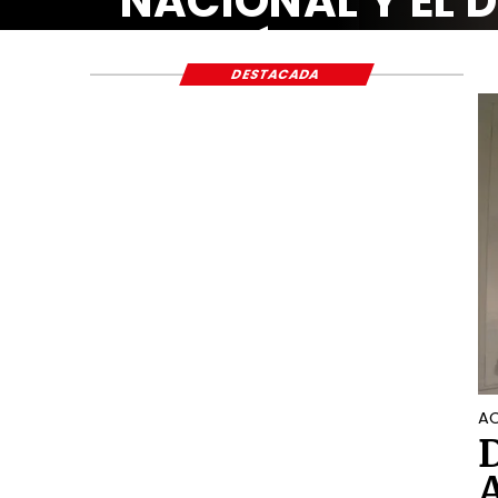
NACIONAL Y EL 
ECONÓMICO Y S
DESTACADA
AC