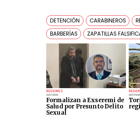
DETENCIÓN
CARABINEROS
R
BARBERÍAS
ZAPATILLAS FALSIFI
REGIONES
REGIO
30/07/2026
28/07/202
Formalizan a Exseremi de
Tor
Salud por Presunto Delito
reg
Sexual