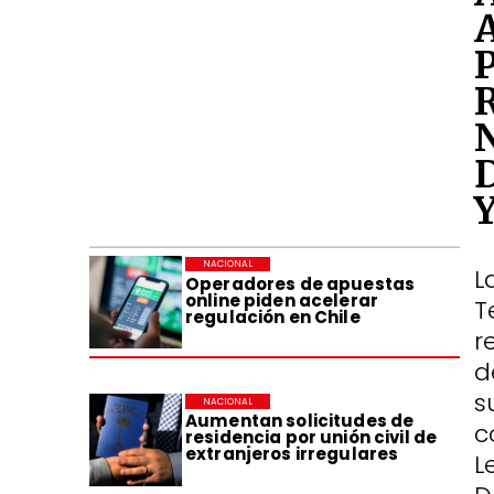
NACIONAL
L
Operadores de apuestas
online piden acelerar
T
regulación en Chile
r
d
s
NACIONAL
Aumentan solicitudes de
c
residencia por unión civil de
extranjeros irregulares
L