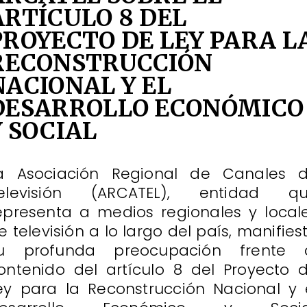
ARTÍCULO 8 DEL
PROYECTO DE LEY PARA L
RECONSTRUCCIÓN
NACIONAL Y EL
DESARROLLO ECONÓMICO
Y SOCIAL
a Asociación Regional de Canales 
elevisión (ARCATEL), entidad q
epresenta a medios regionales y local
e televisión a lo largo del país, manifies
u profunda preocupación frente 
ontenido del artículo 8 del Proyecto 
ey para la Reconstrucción Nacional y 