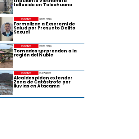
tripulante vietnamita
fallecido en Talcahuano
REGIONES
30/07/2026
Formalizan a Exseremi de
Salud por Presunto Delito
Sexual
REGIONES
28/07/2026
Tornados sorprenden a la
región del Ñuble
REGIONES
21/07/2026
Alcaldes piden extender
Zona de Catástrofe por
lluvias en Atacama