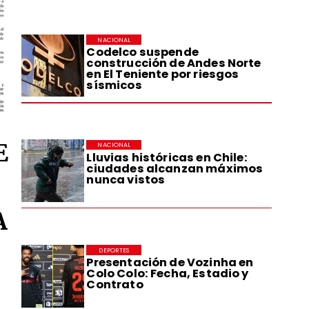
NACIONAL
Codelco suspende
construcción de Andes Norte
en El Teniente por riesgos
sísmicos
E
NACIONAL
Lluvias históricas en Chile:
ciudades alcanzan máximos
nunca vistos
A
DEPORTES
Presentación de Vozinha en
Colo Colo: Fecha, Estadio y
Contrato