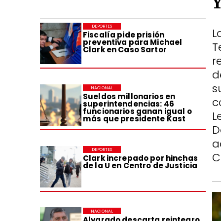
DEPORTES
L
Fiscalía pide prisión
preventiva para Michael
T
Clark en Caso Sartor
r
d
s
NACIONAL
Sueldos millonarios en
c
superintendencias: 46
funcionarios ganan igual o
L
más que presidente Kast
D
a
DEPORTES
C
Clark increpado por hinchas
de la U en Centro de Justicia
NACIONAL
Alvarado descarta reintegro