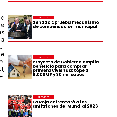
de
NACIONAL
Senado aprueba mecanismo
ue
de compensación municipal
es
ta
al
de
NACIONAL
el
Proyecto de Gobierno amplía
beneficio para comprar
l,
primera vivienda: tope a
6.000 UF y 30 mil cupos
el
DEPORTES
La Roja enfrentará a los
anfitriones del Mundial 2026