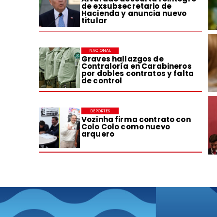
de exsubsecretario de
Hacienda y anuncia nuevo
titular
NACIONAL
Graves hallazgos de
Contraloría en Carabineros
por dobles contratos y falta
de control
DEPORTES
Vozinha firma contrato con
Colo Colo como nuevo
arquero