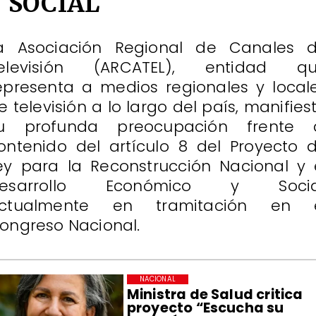
Y SOCIAL
a Asociación Regional de Canales 
elevisión (ARCATEL), entidad q
epresenta a medios regionales y local
e televisión a lo largo del país, manifies
u profunda preocupación frente 
ontenido del artículo 8 del Proyecto 
ey para la Reconstrucción Nacional y 
esarrollo Económico y Socia
ctualmente en tramitación en 
ongreso Nacional.
NACIONAL
Ministra de Salud critica
proyecto “Escucha su