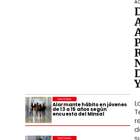
AC
NACIONAL
L
Alarmante hábito en jóvenes
de 13 a 15 años según
T
encuesta del Minsal
r
d
s
NACIONAL