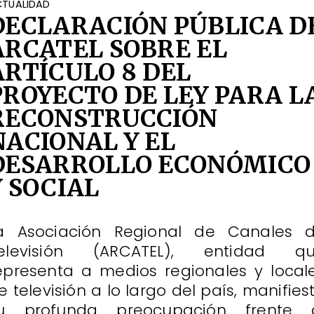
TUALIDAD
DECLARACIÓN PÚBLICA D
ARCATEL SOBRE EL
ARTÍCULO 8 DEL
PROYECTO DE LEY PARA L
RECONSTRUCCIÓN
NACIONAL Y EL
DESARROLLO ECONÓMICO
Y SOCIAL
a Asociación Regional de Canales 
elevisión (ARCATEL), entidad q
epresenta a medios regionales y local
e televisión a lo largo del país, manifies
u profunda preocupación frente 