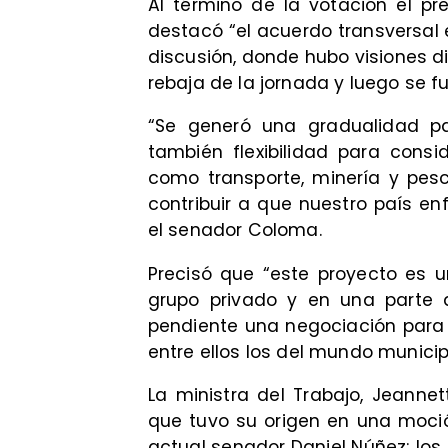
Al término de la votación el p
destacó “el acuerdo transversal 
discusión, donde hubo visiones di
rebaja de la jornada y luego se f
“Se generó una gradualidad p
también flexibilidad para cons
como transporte, minería y pes
contribuir a que nuestro país enf
el senador Coloma.
Precisó que “este proyecto es 
grupo privado y en una parte d
pendiente una negociación para in
entre ellos los del mundo municip
La ministra del Trabajo, Jeannett
que tuvo su origen en una moció
actual senador Daniel Núñez; los