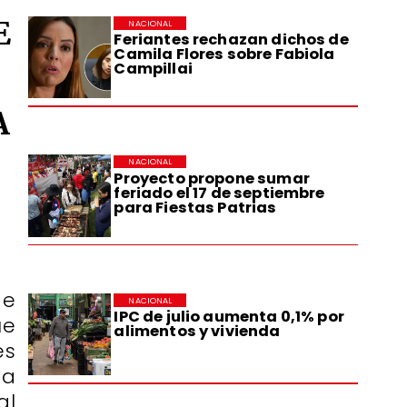
E
NACIONAL
Feriantes rechazan dichos de
Camila Flores sobre Fabiola
Campillai
A
NACIONAL
Proyecto propone sumar
feriado el 17 de septiembre
para Fiestas Patrias
de
NACIONAL
IPC de julio aumenta 0,1% por
ue
alimentos y vivienda
es
ta
al