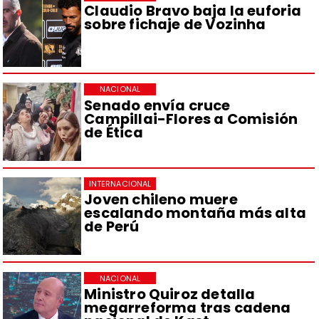
Claudio Bravo baja la euforia
sobre fichaje de Vozinha
NACIONAL
Senado envía cruce
Campillai-Flores a Comisión
de Ética
INTERNACIONAL
Joven chileno muere
escalando montaña más alta
de Perú
NACIONAL
Ministro Quiroz detalla
megarreforma tras cadena