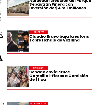
Aprueban creación del Parque
Sebastián Piñera con
inversión de $4 mil millones
E
DEPORTES
Claudio Bravo baja la euforia
sobre fichaje de Vozinha
A
NACIONAL
Senado envía cruce
Campillai-Flores a Comisión
de Ética
de
INTERNACIONAL