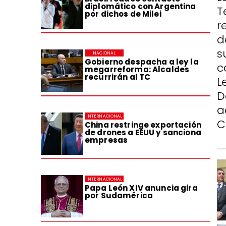
diplomático con Argentina
T
por dichos de Milei
r
d
s
NACIONAL
Gobierno despacha a ley la
c
megarreforma: Alcaldes
recurrirán al TC
L
D
a
INTERNACIONAL
C
China restringe exportación
de drones a EEUU y sanciona
empresas
INTERNACIONAL
Papa León XIV anuncia gira
por Sudamérica