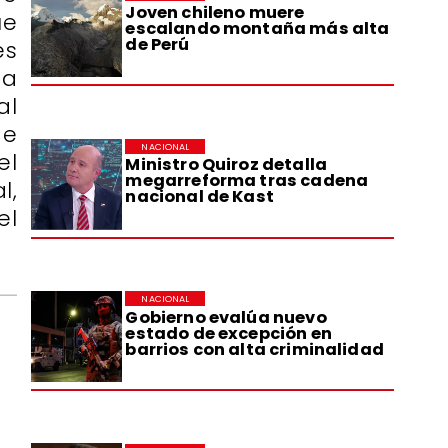
Joven chileno muere
ue
escalando montaña más alta
de Perú
es
ta
al
de
NACIONAL
el
Ministro Quiroz detalla
megarreforma tras cadena
l,
nacional de Kast
el
NACIONAL
Gobierno evalúa nuevo
estado de excepción en
barrios con alta criminalidad