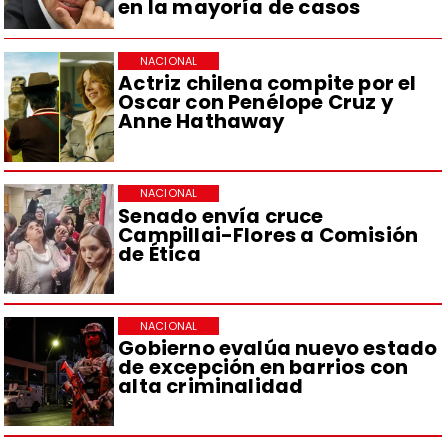
en la mayoría de casos
NACIONAL
Actriz chilena compite por el
Oscar con Penélope Cruz y
Anne Hathaway
NACIONAL
Senado envía cruce
Campillai-Flores a Comisión
de Ética
NACIONAL
Gobierno evalúa nuevo estado
de excepción en barrios con
alta criminalidad