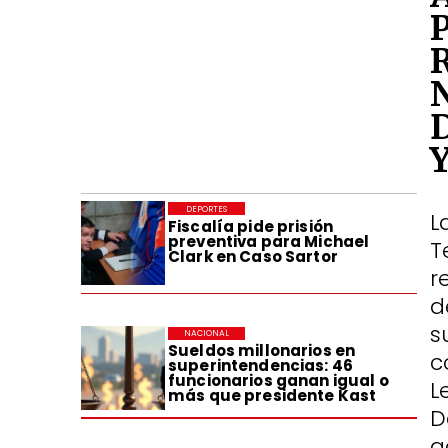
DEPORTES
L
Fiscalía pide prisión
preventiva para Michael
T
Clark en Caso Sartor
r
d
s
NACIONAL
Sueldos millonarios en
c
superintendencias: 46
funcionarios ganan igual o
L
más que presidente Kast
D
a