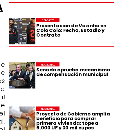
A
DEPORTES
Presentación de Vozinha en
Colo Colo: Fecha, Estadio y
Contrato
de
NACIONAL
Senado aprueba mecanismo
ue
de compensación municipal
es
ta
al
de
NACIONAL
el
Proyecto de Gobierno amplía
beneficio para comprar
l,
primera vivienda: tope a
6.000 UF y 30 mil cupos
el