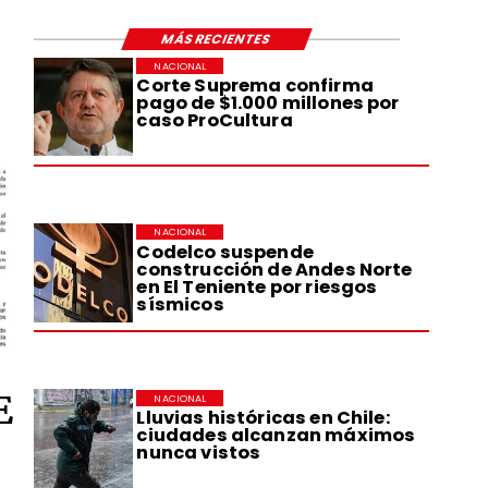
MÁS RECIENTES
NACIONAL
Corte Suprema confirma
pago de $1.000 millones por
caso ProCultura
NACIONAL
Codelco suspende
construcción de Andes Norte
en El Teniente por riesgos
sísmicos
E
NACIONAL
Lluvias históricas en Chile:
ciudades alcanzan máximos
nunca vistos