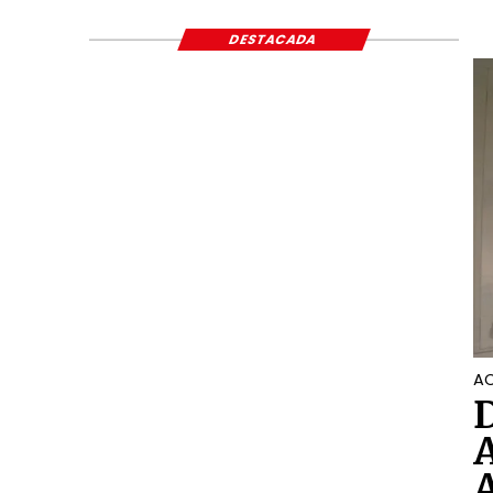
ECONÓMICO Y S
DESTACADA
AC