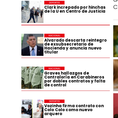
DEPORTES
C
Clark increpado por hinchas
de la U en Centro de Justicia
NACIONAL
Alvarado descarta reintegro
de exsubsecretario de
Hacienda y anuncia nuevo
titular
NACIONAL
Graves hallazgos de
Contraloría en Carabineros
por dobles contratos y falta
de control
DEPORTES
Vozinha firma contrato con
Colo Colo como nuevo
arquero