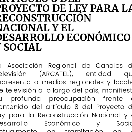
PROYECTO DE LEY PARA L
RECONSTRUCCIÓN
NACIONAL Y EL
DESARROLLO ECONÓMICO
Y SOCIAL
a Asociación Regional de Canales 
elevisión (ARCATEL), entidad q
epresenta a medios regionales y local
e televisión a lo largo del país, manifies
u profunda preocupación frente 
ontenido del artículo 8 del Proyecto 
ey para la Reconstrucción Nacional y 
esarrollo Económico y Socia
ctualmente en tramitación en 