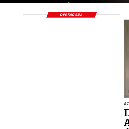
ECONÓMICO Y S
DESTACADA
AC