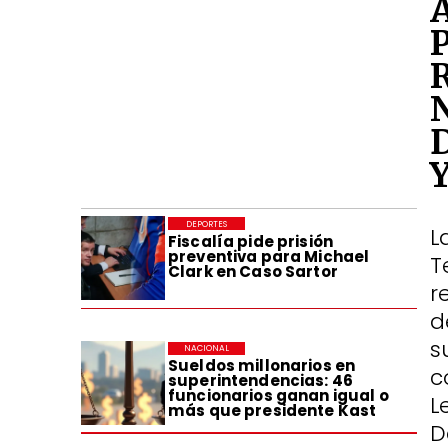
DEPORTES
L
Fiscalía pide prisión
preventiva para Michael
T
Clark en Caso Sartor
r
d
s
NACIONAL
Sueldos millonarios en
c
superintendencias: 46
funcionarios ganan igual o
L
más que presidente Kast
D