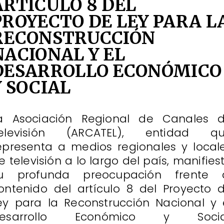
ARTÍCULO 8 DEL
PROYECTO DE LEY PARA L
RECONSTRUCCIÓN
NACIONAL Y EL
DESARROLLO ECONÓMICO
Y SOCIAL
a Asociación Regional de Canales 
elevisión (ARCATEL), entidad q
epresenta a medios regionales y local
e televisión a lo largo del país, manifies
u profunda preocupación frente 
ontenido del artículo 8 del Proyecto 
ey para la Reconstrucción Nacional y 
esarrollo Económico y Socia