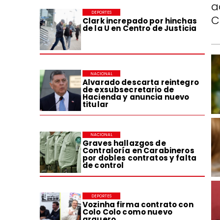
a
DEPORTES
C
Clark increpado por hinchas
de la U en Centro de Justicia
NACIONAL
Alvarado descarta reintegro
de exsubsecretario de
Hacienda y anuncia nuevo
titular
NACIONAL
Graves hallazgos de
Contraloría en Carabineros
por dobles contratos y falta
de control
DEPORTES
Vozinha firma contrato con
Colo Colo como nuevo
arquero