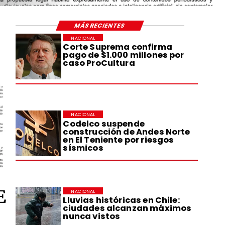
MÁS RECIENTES
NACIONAL
Corte Suprema confirma
pago de $1.000 millones por
caso ProCultura
NACIONAL
Codelco suspende
construcción de Andes Norte
en El Teniente por riesgos
sísmicos
E
NACIONAL
Lluvias históricas en Chile:
ciudades alcanzan máximos
nunca vistos