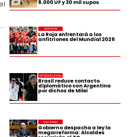
6.000 UF y 30 mil cupos
el
DEPORTES
La Roja enfrentará a los
anfitriones del Mundial 2026
INTERNACIONAL
Brasil reduce contacto
diplomático con Argentina
por dichos de Milei
NACIONAL
Gobierno despacha a ley la
megarreforma: Alcaldes