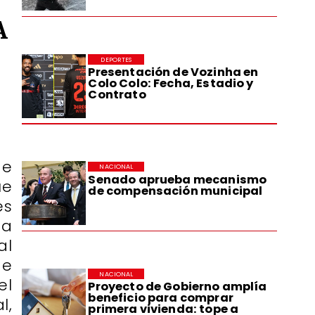
A
DEPORTES
Presentación de Vozinha en
Colo Colo: Fecha, Estadio y
Contrato
de
NACIONAL
Senado aprueba mecanismo
ue
de compensación municipal
es
ta
al
de
NACIONAL
el
Proyecto de Gobierno amplía
beneficio para comprar
l,
primera vivienda: tope a