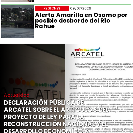
REGIONES
09/07/2026
Alerta Amarilla en Osorno por
posible desborde del Río
Rahue
Actualidad
DECLARACIÓN PÚBLICA DE
ARCATEL SOBRE EL ARTÍCULO 8 DEL
PROYECTO DE LEY PARA LA
RECONSTRUCCIÓN NACIONAL Y EL
DESARROLLO ECONÓMICO Y