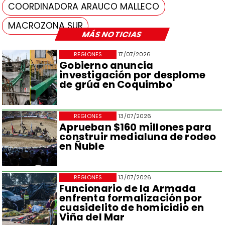
COORDINADORA ARAUCO MALLECO
MACROZONA SUR
MÁS NOTICIAS
REGIONES
17/07/2026
Gobierno anuncia
investigación por desplome
de grúa en Coquimbo
REGIONES
13/07/2026
Aprueban $160 millones para
construir medialuna de rodeo
en Ñuble
REGIONES
13/07/2026
Funcionario de la Armada
enfrenta formalización por
cuasidelito de homicidio en
Viña del Mar