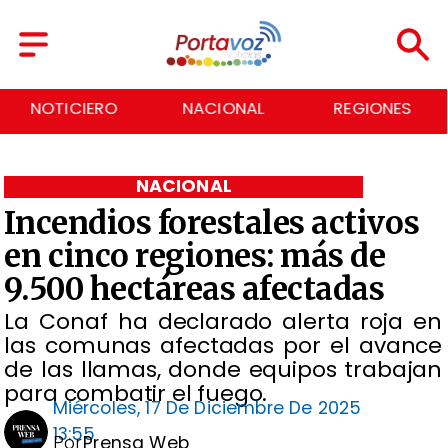
NACIONAL
REGIONES
ECONOMÍA
NACIONAL
Incendios forestales activos
en cinco regiones: más de
9.500 hectáreas afectadas
La Conaf ha declarado alerta roja en
las comunas afectadas por el avance
de las llamas, donde equipos trabajan
para combatir el fuego.
Miércoles, 17 De Diciembre De 2025
13:55
Por
Prensa Web