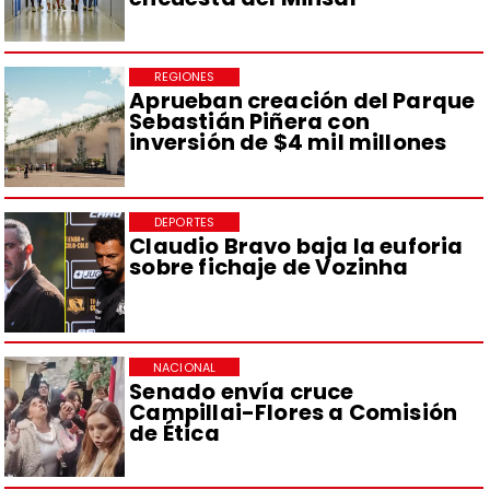
REGIONES
Aprueban creación del Parque
Sebastián Piñera con
inversión de $4 mil millones
DEPORTES
Claudio Bravo baja la euforia
sobre fichaje de Vozinha
NACIONAL
Senado envía cruce
Campillai-Flores a Comisión
de Ética