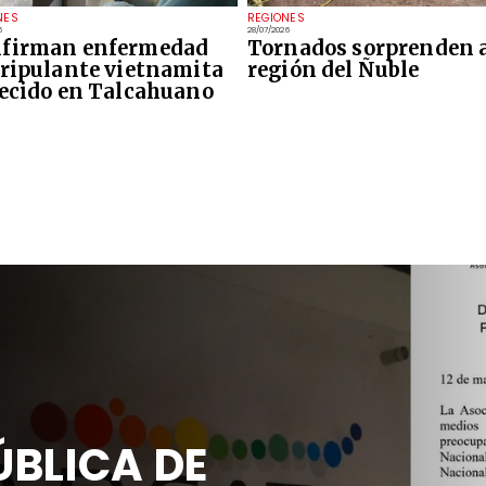
NES
REGIONES
6
28/07/2026
firman enfermedad
Tornados sorprenden a
tripulante vietnamita
región del Ñuble
lecido en Talcahuano
BLICA DE