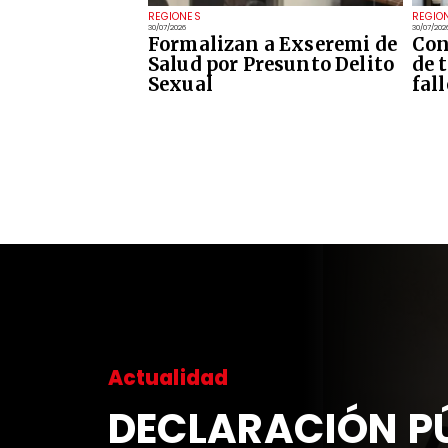
REGIONES
REGIO
30/07/2026
30/07/202
Formalizan a Exseremi de
Con
Salud por Presunto Delito
de 
Sexual
fal
Actualidad
DECLARACIÓN PÚ