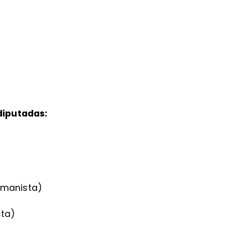
diputadas:
umanista)
ta)