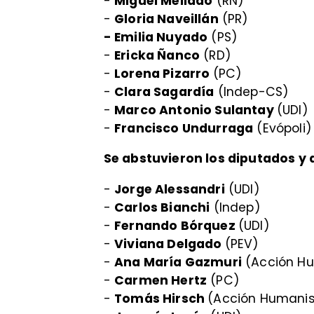
-
Miguel Mellado
(RN)
-
Gloria Naveillán
(PR)
- Emilia Nuyado
(PS)
-
Ericka Ñanco
(RD)
-
Lorena Pizarro
(PC)
-
Clara Sagardía
(Indep-CS)
-
Marco Antonio Sulantay
(UDI)
-
Francisco Undurraga
(Evópoli)
Se abstuvieron los diputados y 
-
Jorge Alessandri
(UDI)
-
Carlos Bianchi
(Indep)
-
Fernando Bórquez
(UDI)
-
Viviana Delgado
(PEV)
-
Ana María Gazmuri
(Acción H
-
Carmen Hertz
(PC)
-
Tomás Hirsch
(Acción Humanis