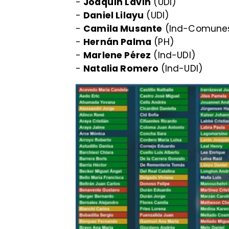
-
Joaquín Lavín
(UDI)
-
Daniel Lilayu
(UDI)
-
Camila Musante
(Ind-Comune
-
Hernán Palma
(PH)
-
Marlene Pérez
(Ind-UDI)
-
Natalia Romero
(Ind-UDI)