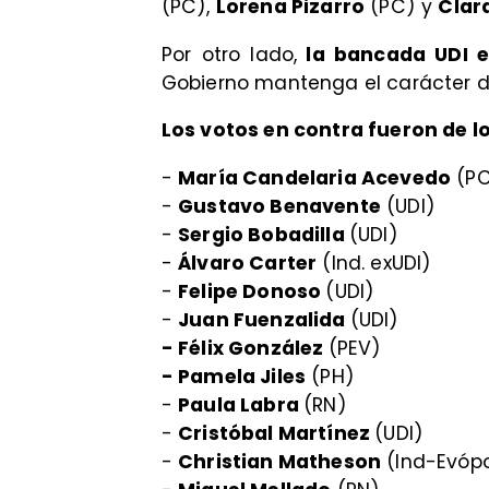
(PC),
Lorena Pizarro
(PC) y
Clar
Por otro lado,
la bancada UDI e
Gobierno mantenga el carácter d
Los votos en contra fueron de l
-
María Candelaria Acevedo
(P
-
Gustavo Benavente
(UDI)
-
Sergio Bobadilla
(UDI)
-
Álvaro Carter
(Ind. exUDI)
-
Felipe Donoso
(UDI)
-
Juan Fuenzalida
(UDI)
- Félix González
(PEV)
- Pamela Jiles
(PH)
-
Paula Labra
(RN)
-
Cristóbal Martínez
(UDI)
-
Christian Matheson
(Ind-Evópo