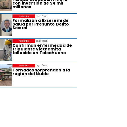
con inversión de $4 mil
millones
REGIONES
30/07/2026
Formalizan a Exseremi de
Salud por Presunto Delito
Sexual
REGIONES
30/07/2026
Confirman enfermedad de
tripulante vietnamita
fallecido en Talcahuano
REGIONES
28/07/2026
Tornados sorprenden a la
región del Ñuble