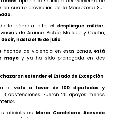
utados
aprobó la solicitud del Gobierno de
n
en cuatro provincias de la Macrozona Sur.
nado
.
de la cámara alta,
el despliegue militar,
vincias de Arauco, Biobío, Malleco y Cautín,
decir, hasta el 15 de julio
.
s hechos de violencia en esas zonas,
está
 de mayo
y ya ha sido prorrogada en dos
chazaron extender el Estado de Excepción
uvo el
voto a favor de 100 diputadas y
 y 13 abstenciones. Fueron 26 apoyos menos
terior.
os oficialistas
María Candelaria Acevedo