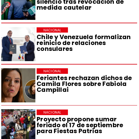
silencio tras revocación de
medida cautelar
NACIONAL
Chile y Venezuela formalizan
reinicio de relaciones
consulares
NACIONAL
Feriantes rechazan dichos de
Camila Flores sobre Fabiola
Campillai
NACIONAL
Proyecto propone sumar
feriado el 17 de septiembre
para Fiestas Patrias