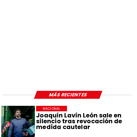
MÁS RECIENTES
NACIONAL
Joaquín Lavín León sale en
silencio tras revocación de
medida cautelar