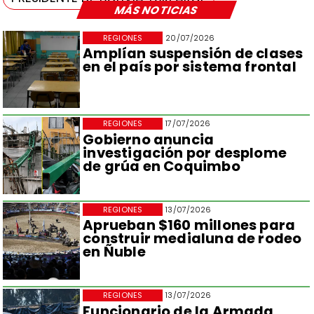
MÁS NOTICIAS
REGIONES
20/07/2026
Amplían suspensión de clases
en el país por sistema frontal
REGIONES
17/07/2026
Gobierno anuncia
investigación por desplome
de grúa en Coquimbo
REGIONES
13/07/2026
Aprueban $160 millones para
construir medialuna de rodeo
en Ñuble
REGIONES
13/07/2026
Funcionario de la Armada