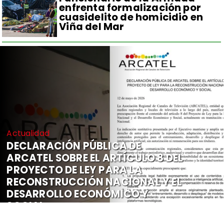
enfrenta formalización por
cuasidelito de homicidio en
Viña del Mar
Actualidad
DECLARACIÓN PÚBLICA DE
ARCATEL SOBRE EL ARTÍCULO 8 DEL
PROYECTO DE LEY PARA LA
RECONSTRUCCIÓN NACIONAL Y EL
DESARROLLO ECONÓMICO Y
SOCIAL